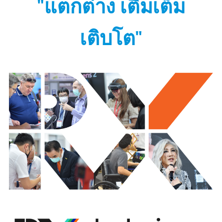
"แตกต่าง เติมเต็ม
เติบโต"